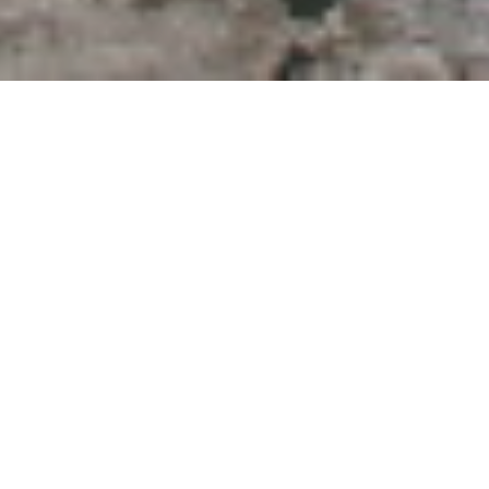
Galambóc vára
Egy mesébe illő vízivár a Vaskapu felső
bejáratánál.
Kultúrtörténeti
Délvidék
Közepes
3h