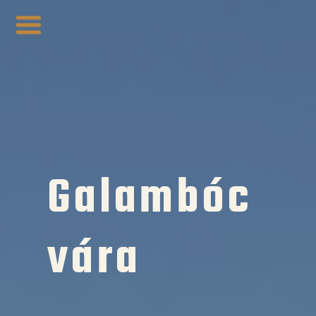
Galambóc
vára